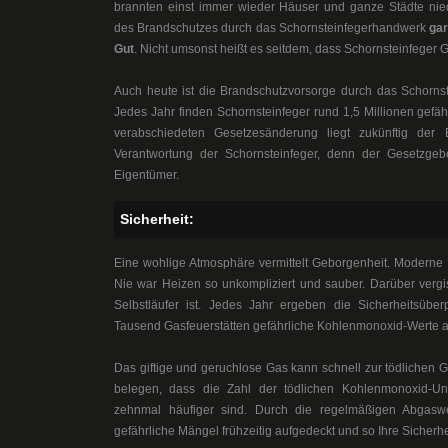
brannten einst immer wieder Häuser und ganze Städte nie
des Brandschutzes durch das Schornsteinfegerhandwerk
gar
Gut
. Nicht umsonst heißt es seitdem, dass Schornsteinfeger G
Auch heute ist die Brandschutzvorsorge durch das Schornst
Jedes Jahr finden Schornsteinfeger rund 1,5 Millionen gefä
verabschiedeten Gesetzesänderung liegt zukünftig der 
Verantwortung der Schornsteinfeger, denn der Gesetzgebe
Eigentümer.
Sicherheit:
Eine wohlige Atmosphäre vermittelt Geborgenheit. Moderne 
Nie war Heizen so unkompliziert und sauber. Darüber vergis
Selbstläufer ist. Jedes Jahr ergeben die Sicherheitsüber
Tausend Gasfeuerstätten gefährliche Kohlenmonoxid-Werte 
Das giftige und geruchlose Gas kann schnell zur tödlichen 
belegen, dass die Zahl der tödlichen Kohlenmonoxid-U
zehnmal häufiger sind. Durch die regelmäßigen Abga
gefährliche Mängel frühzeitig aufgedeckt und so Ihre Sicherhei