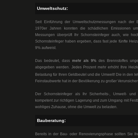
Umweltschutz:
Seit Einführung der Umweltschutzmessungen nach der B
1970er Jahren konnten die schädlichen Emissionen u
Messungen überprüft Ihr Schornsteinfeger auch, wie hoc
Schornsteinfeger haben ergeben, dass fast jede fünfte Hei
9% aufweist.
Das bedeutet, dass
mehr als 9%
des Brennstoffes ung
abgegeben werden. Jedes Prozent mehr erhöht Ihre Heiz
Belastung für Ihren Geldbeutel und die Umwelt! Die in den le
Feinstaubwerte hat in der Bevölkerung zu großer Verunsicher
Der Schornsteinfeger als Ihr Sicherheits-, Umwelt- un
kompetent zur richtigen Lagerung und zum Umgang mit Festb
wohliges Zuhause, ohne die Umwelt zu belasten.
Bauberatung:
Bereits in der Bau- oder Renovierungsphase sollten Sie Ih