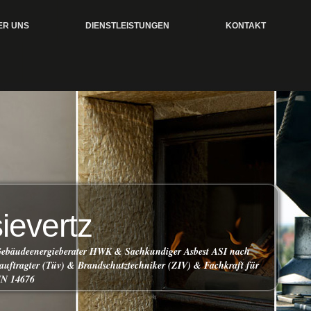
ER UNS
DIENSTLEISTUNGEN
KONTAKT
ievertz
 Gebäudeenergieberater HWK & Sachkundiger Asbest ASI nach
ftragter (Tüv) & Brandschutztechniker (ZIV) & Fachkraft für
IN 14676