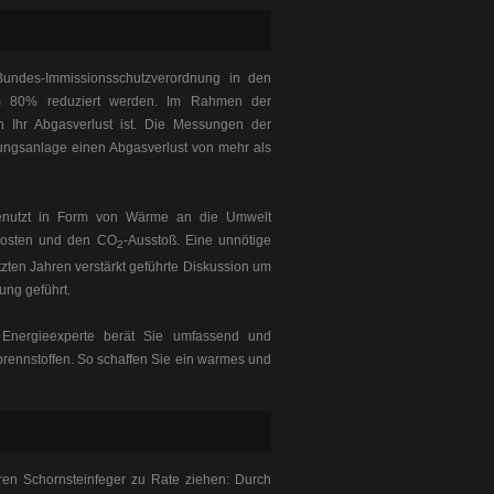
undes-Immissionsschutzverordnung in den
m 80% reduziert werden. Im Rahmen der
h Ihr Abgasverlust ist. Die Messungen der
zungsanlage einen Abgasverlust von mehr als
enutzt in Form von Wärme an die Umwelt
kosten und den CO
-Ausstoß. Eine unnötige
2
tzten Jahren verstärkt geführte Diskussion um
ung geführt.
d Energieexperte berät Sie umfassend und
rennstoffen. So schaffen Sie ein warmes und
ren Schornsteinfeger zu Rate ziehen: Durch