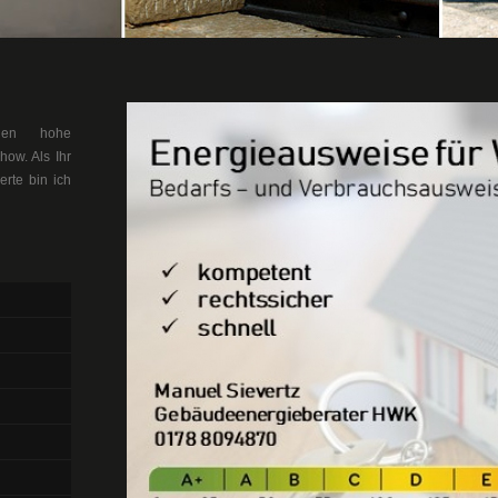
llen hohe
ow. Als Ihr
erte bin ich