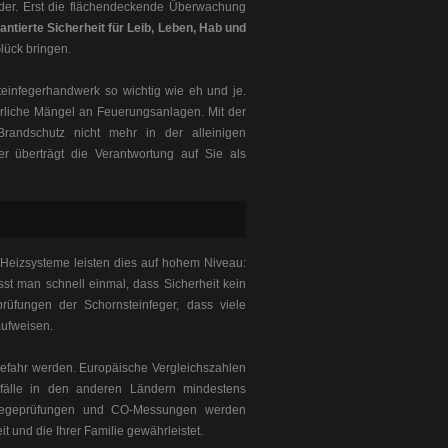
der. Erst die flächendeckende Überwachung
antierte Sicherheit für Leib, Leben, Hab und
lück bringen.
einfegerhandwerk so wichtig wie eh und je.
hrliche Mängel an Feuerungsanlagen. Mit der
Brandschutz nicht mehr in der alleinigen
r überträgt die Verantwortung auf Sie als
Heizsysteme leisten dies auf hohem Niveau:
st man schnell einmal, dass Sicherheit kein
prüfungen der Schornsteinfeger, dass viele
aufweisen.
Gefahr werden. Europäische Vergleichszahlen
nfälle in den anderen Ländern mindestens
swegeprüfungen und CO-Messungen werden
t und die Ihrer Familie gewährleistet.