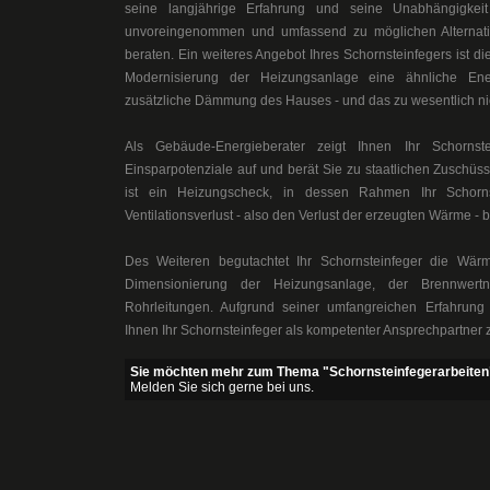
seine langjährige Erfahrung und seine Unabhängigke
unvoreingenommen und umfassend zu möglichen Alternati
beraten. Ein weiteres Angebot Ihres Schornsteinfegers ist die
Modernisierung der Heizungsanlage eine ähnliche Ene
zusätzliche Dämmung des Hauses - und das zu wesentlich ni
Als Gebäude-Energieberater zeigt Ihnen Ihr Schornst
Einsparpotenziale auf und berät Sie zu staatlichen Zuschüs
ist ein Heizungscheck, in dessen Rahmen Ihr Schorns
Ventilationsverlust - also den Verlust der erzeugten Wärme - 
Des Weiteren begutachtet Ihr Schornsteinfeger die Wär
Dimensionierung der Heizungsanlage, der Brennwe
Rohrleitungen. Aufgrund seiner umfangreichen Erfahrung
Ihnen Ihr Schornsteinfeger als kompetenter Ansprechpartner z
Sie möchten mehr zum Thema "Schornsteinfegerarbeiten
Melden Sie sich gerne bei uns.