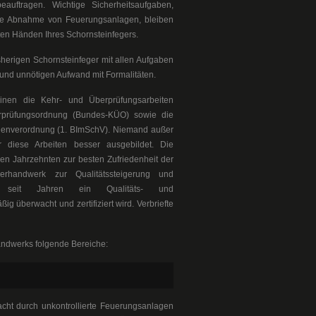
eauftragen. Wichtige Sicherheitsaufgaben,
ie Abnahme von Feuerungsanlagen, bleiben
en Händen Ihres Schornsteinfegers.
isherigen Schornsteinfeger mit allen Aufgaben
 und unnötigen Aufwand mit Formalitäten.
einen die Kehr- und Überprüfungsarbeiten
rprüfungsordnung (Bundes-KÜO) sowie die
enverordnung (1. BImSchV). Niemand außer
r diese Arbeiten besser ausgebildet. Die
en Jahrzehnten zur besten Zufriedenheit der
rhandwerk zur Qualitätssteigerung und
ten seit Jahren ein Qualitäts- und
überwacht und zertifiziert wird. Verbriefte
andwerks folgende Bereiche:
acht durch unkontrollierte Feuerungsanlagen