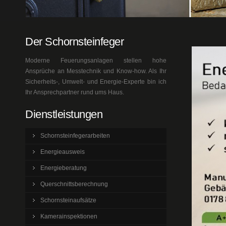
Der Schornsteinfeger
Moderne Feuerungsanlagen stellen hohe
Ansprüche an Messtechnik und Know-how. Als Ihr
Sicherheits-, Umwelt- und Energie-Experte bin ich
Ihr Ansprechpartner rund ums Haus.
Dienstleistungen
Schornsteinfegerarbeiten
Energieausweis
Energieberatung
Querschnittsberechnung
Schornsteinaufsätze
Kamerainspektionen