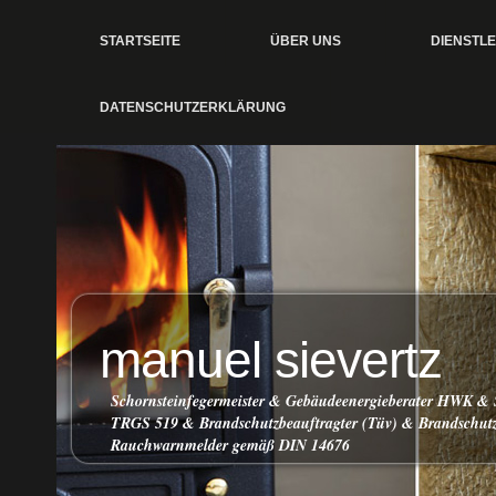
STARTSEITE
ÜBER UNS
DIENSTL
DATENSCHUTZERKLÄRUNG
manuel sievertz
Schornsteinfegermeister & Gebäudeenergieberater HWK & 
TRGS 519 & Brandschutzbeauftragter (Tüv) & Brandschutz
Rauchwarnmelder gemäß DIN 14676